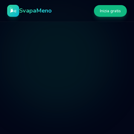
🌬️
SvapaMeno
Inizia gratis